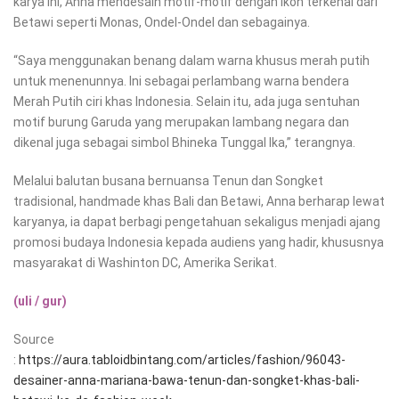
karya ini, Anna mendesain motif-motif dengan ikon terkenal dari
Betawi seperti Monas, Ondel-Ondel dan sebagainya.
“Saya menggunakan benang dalam warna khusus merah putih
untuk menenunnya. Ini sebagai perlambang warna bendera
Merah Putih ciri khas Indonesia. Selain itu, ada juga sentuhan
motif burung Garuda yang merupakan lambang negara dan
dikenal juga sebagai simbol Bhineka Tunggal Ika,” terangnya.
Melalui balutan busana bernuansa Tenun dan Songket
tradisional, handmade khas Bali dan Betawi, Anna berharap lewat
karyanya, ia dapat berbagi pengetahuan sekaligus menjadi ajang
promosi budaya Indonesia kepada audiens yang hadir, khususnya
masyarakat di Washinton DC, Amerika Serikat.
(uli / gur)
Source
:
https://aura.tabloidbintang.com/articles/fashion/96043-
desainer-anna-mariana-bawa-tenun-dan-songket-khas-bali-