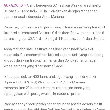
AURA.CO.ID
– Ajang bergengsi DC Fashion Week di Washington
DC pada 25 Februari 2018 lalu, dikejutkan dengan rancangan
desainer asal Indonesia, Anna Mariana.
Pasalnya, dari deretan 10 perancang internasional yang tercatat
ikut sesi International Couture Collections Show tersebut, ada 6
perancang dari USA, 1 dari Sinegal, 1 Perancis, dan 1 dari Ukraina.
Anna Mariana satu-satunya desainer yang hadir mewakili
Indonesia. Dia menampilkan koleksi busana unik yang dirancang
khusus dari kain tradisional Tenun dan Songket handmade,
kreasi terbaru yang diberi nama ‘Babe’.
Dihadapan sekitar 400 tamu undangan yang hadir di Franklin
Square 1315 K St NW, Washington DC, Anna Mariana
menampilkan 20 busana ekslusif rancangan Anna yang
diperagakan oleh peragawati internasional pilihan.
Rancangannya merupakan penggabungan antara desain motif
tenun dan songket ciri khas Bali dan Betawi, atau disingkat Babe.