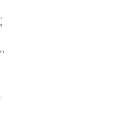
n
ap
p
an
s
ml