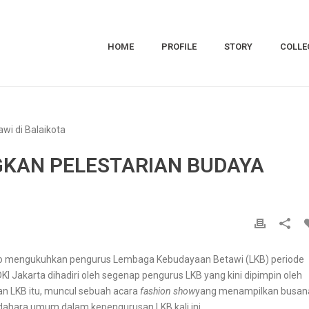
HOME
PROFILE
STORY
COLLE
KAN PELESTARIAN BUDAYA
Uno mengukuhkan pengurus Lembaga Kebudayaan Betawi (LKB) periode
KI Jakarta dihadiri oleh segenap pengurus LKB yang kini dipimpin oleh
n LKB itu, muncul sebuah acara
fashion show
yang menampilkan busan
ndahara umum dalam kepengurusan LKB kali ini.