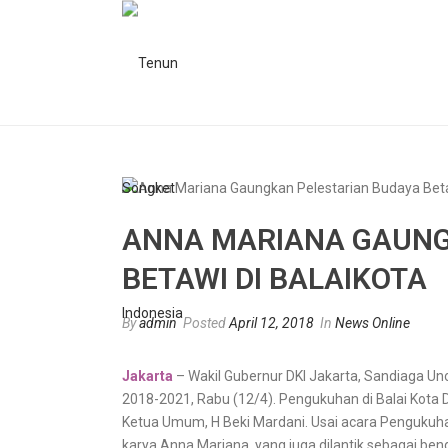
ANNA MARIANA GAUNG
BETAWI DI BALAIKOTA
By
admin
Posted
April 12, 2018
In
News Online
Jakarta
– Wakil Gubernur DKI Jakarta, Sandiaga 
2018-2021, Rabu (12/4). Pengukuhan di Balai Kota D
Ketua Umum, H Beki Mardani. Usai acara Pengukuha
karya Anna Mariana, yang juga dilantik sebagai be