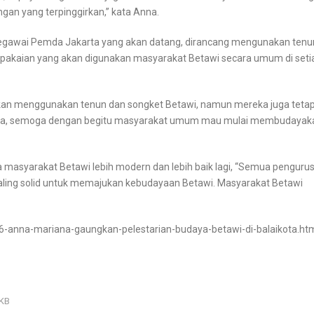
n yang terpinggirkan,” kata Anna.
pegawai Pemda Jakarta yang akan datang, dirancang mengunakan tenu
 pakaian yang akan digunakan masyarakat Betawi secara umum di seti
kan menggunakan tenun dan songket Betawi, namun mereka juga teta
 ada, semoga dengan begitu masyarakat umum mau mulai membudayak
masyarakat Betawi lebih modern dan lebih baik lagi, “Semua penguru
aling solid untuk memajukan kebudayaan Betawi. Masyarakat Betawi
16-anna-mariana-gaungkan-pelestarian-budaya-betawi-di-balaikota.ht
LKB