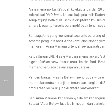
Anna menampilkan 25 buah koleksi, terdiri dari 20 b
koleksi dari RMD,
brand
khusus baju pria milik Rade
songket juga batik tulis. Semua diciptakan khusus 
antara kreasi itu terselip pula motif batik tenun s
Sandiaga Uno yang menyimak acara itu berulang-u
sesama pengurus baru. Anna kemudian dipanggil me
menyalami Anna Mariana di tengah peragawati dan p
Ketua Umum LKB, H Beki Mardani, menjelaskan,
fas
digelar
fashion show
khusus untuk koleksi Batik Beta
memang baru ada dalam sejarah Betawi.
Pengembangan wastra Betawi, menurut Beky diras
membuka sentra keranjinan tenun dan songket, di 
timbul rasa memiliki juga di antara masyarakat!”
Bagi Anna Mariana, kehadirannya dalam kepengur
Betawi, “Agar Betawi bisa lebih modern dan berkela