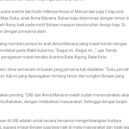
usana wanita dari butik miliknya
House of Marsya
dan juga 5 baju pria
n Mas Dicka, anak Anna Mariana. Bahan baju didominasi dengan tenun 
oleh Anna, baik pada motif Betawi maupun keseluruhan design baju. Di
ogan dengan perwarna alam.
lang memberi jempol ke arah Anna Mariana yang masih berdiri dengan
ndekat pada Wakil Gubernur, “Bagus ini…Bagus ini…,” ujar Sandy
eragawan masih beraksi di arena Balai Agung, Balai Kota.
hion show
semacam ini bukan yang pertama kali diadakan. “Dulu, perna
wi. Kali ini yang diperagakan tentang tenun dan songket Betawi yang
akan penting. “LKB dan Anna Mariana malah sudah merencanakan aka
Situ Babakan, dengan melibatkan masyarakat. Sehingga dengan begini
usan di LKB adalah untuk secara bersama mengembangkan budaya
s, supaya image Betawi juga bisa naik di mata masyarakat dan tidak lag