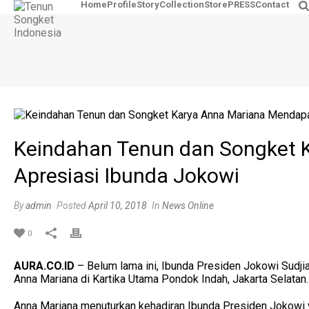
Home
Profile
Story
Collection
Store
PRESS
Contact
Keindahan Tenun dan Songket 
Apresiasi Ibunda Jokowi
By
admin
Posted
April 10, 2018
In
News Online
0
AURA.CO.ID
– Belum lama ini, Ibunda Presiden Jokowi Sudji
Anna Mariana di Kartika Utama Pondok Indah, Jakarta Selatan.
Anna Mariana menuturkan kehadiran Ibunda Presiden Jokowi 