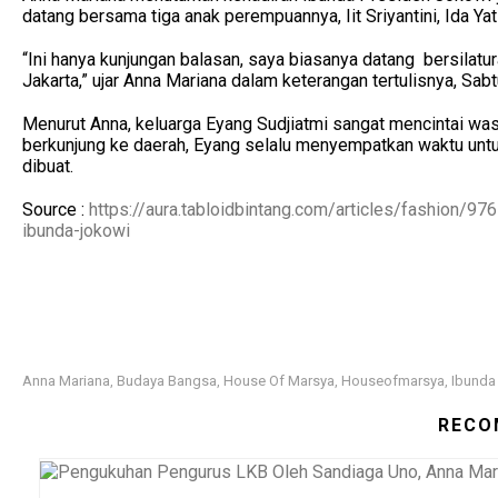
datang bersama tiga anak perempuannya, Iit Sriyantini, Ida Yati
“Ini hanya kunjungan balasan, saya biasanya datang bersilatur
Jakarta,” ujar Anna Mariana dalam keterangan tertulisnya, Sabt
Menurut Anna, keluarga Eyang Sudjiatmi sangat mencintai wa
berkunjung ke daerah, Eyang selalu menyempatkan waktu untuk
dibuat.
Source :
https://aura.tabloidbintang.com/articles/fashion/
ibunda-jokowi
Anna Mariana
Budaya Bangsa
House Of Marsya
Houseofmarsya
Ibunda
,
,
,
,
RECO