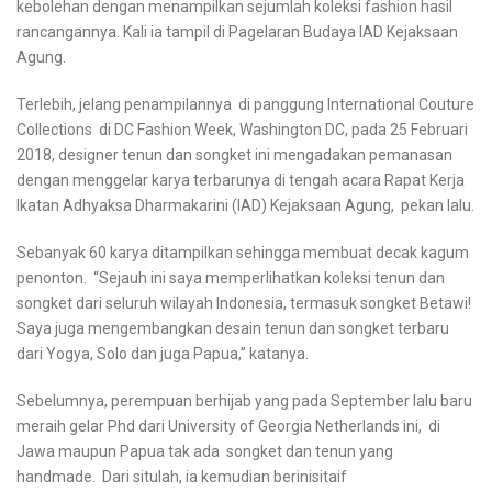
kebolehan dengan menampilkan sejumlah koleksi fashion hasil
rancangannya. Kali ia tampil di Pagelaran Budaya IAD Kejaksaan
Agung.
Terlebih, jelang penampilannya di panggung International Couture
Collections di DC Fashion Week, Washington DC, pada 25 Februari
2018, designer tenun dan songket ini mengadakan pemanasan
dengan menggelar karya terbarunya di tengah acara Rapat Kerja
Ikatan Adhyaksa Dharmakarini (IAD) Kejaksaan Agung, pekan lalu.
Sebanyak 60 karya ditampilkan sehingga membuat decak kagum
penonton. “Sejauh ini saya memperlihatkan koleksi tenun dan
songket dari seluruh wilayah Indonesia, termasuk songket Betawi!
Saya juga mengembangkan desain tenun dan songket terbaru
dari Yogya, Solo dan juga Papua,” katanya.
Sebelumnya, perempuan berhijab yang pada September lalu baru
meraih gelar Phd dari University of Georgia Netherlands ini, di
Jawa maupun Papua tak ada songket dan tenun yang
handmade. Dari situlah, ia kemudian berinisitaif