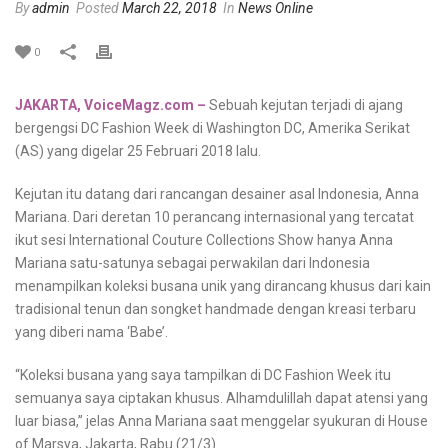
By
admin
Posted
March 22, 2018
In
News Online
0
JAKARTA, VoiceMagz.com –
Sebuah kejutan terjadi di ajang
bergengsi DC Fashion Week di Washington DC, Amerika Serikat
(AS) yang digelar 25 Februari 2018 lalu.
Kejutan itu datang dari rancangan desainer asal Indonesia, Anna
Mariana. Dari deretan 10 perancang internasional yang tercatat
ikut sesi International Couture Collections Show hanya Anna
Mariana satu-satunya sebagai perwakilan dari Indonesia
menampilkan koleksi busana unik yang dirancang khusus dari kain
tradisional tenun dan songket handmade dengan kreasi terbaru
yang diberi nama ‘Babe’.
“Koleksi busana yang saya tampilkan di DC Fashion Week itu
semuanya saya ciptakan khusus. Alhamdulillah dapat atensi yang
luar biasa,” jelas Anna Mariana saat menggelar syukuran di House
of Marsya, Jakarta, Rabu (21/3).