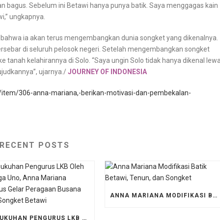
dan bagus. Sebelum ini Betawi hanya punya batik. Saya menggagas kain
wi,” ungkapnya.
I, bahwa ia akan terus mengembangkan dunia songket yang dikenalnya.
rsebar di seluruh pelosok negeri. Setelah mengembangkan songket
ke tanah kelahirannya di Solo. “Saya ungin Solo tidak hanya dikenal lew
judkannya”, ujarnya./
JOURNEY OF INDONESIA
/item/306-anna-mariana,-berikan-motivasi-dan-pembekalan-
RECENT POSTS
ANNA MARIANA MODIFIKASI BATIK BETAWI, TENUN, DAN SONGKET
PENGUKUHAN PENGURUS LKB OLEH SANDIAGA UNO, ANNA MARIANA SEKALIGUS GELAR PERAGAAN BUSANA TENUN SONGKET BETAWI