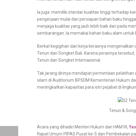
Ia juga memiliki standar kualitas tinggi terhadap 
pengerjaan mulai dari persiapan bahan baku hingga
menjaga kualitas yang jauh lebih baik dari pada me
sembarangan. Ia memakai bahan baku alam untuk
Berkat kegigihan dan kerja kerasnya mengenalkan 
Tenun dan Songket Bali. Karena perannya tersebut, 
Tenun dan Songket Internasional.
Tak jarang dirinya mendapat permintaan pelatihan 
silam di Auditorium BPSDM Kementerian Hukum dan
meningkatkan kapasitas para istri pejabat di lin
Tenun & Songk
Acara yang dihadiri Menteri Hukum dan HAM RI,
Yas
Rapat Umum PIPAS Pusat ke-5 dan Pembekalan pada