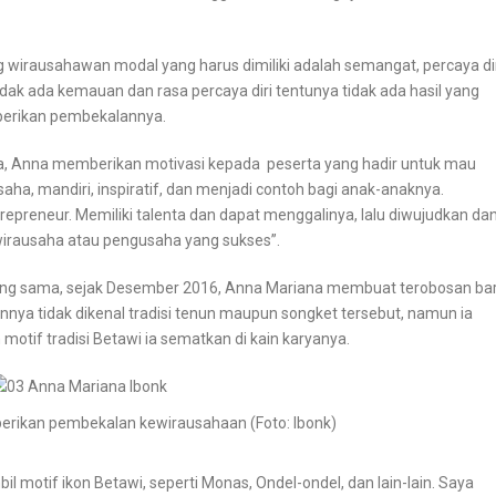
irausahawan modal yang harus dimiliki adalah semangat, percaya dir
dak ada kemauan dan rasa percaya diri tentunya tidak ada hasil yang
berikan pembekalannya.
ya, Anna memberikan motivasi kepada peserta yang hadir untuk mau
ha, mandiri, inspiratif, dan menjadi contoh bagi anak-anaknya.
preneur. Memiliki talenta dan dapat menggalinya, lalu diwujudkan da
wirausaha atau pengusaha yang sukses”.
 yang sama, sejak Desember 2016, Anna Mariana membuat terobosan ba
nya tidak dikenal tradisi tenun maupun songket tersebut, namun ia
motif tradisi Betawi ia sematkan di kain karyanya.
rikan pembekalan kewirausahaan (Foto: Ibonk)
motif ikon Betawi, seperti Monas, Ondel-ondel, dan lain-lain. Saya