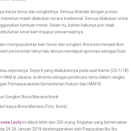
karya-karya tenun dan songketnya. Semua ditandai dengan proses
 menenun masih dilakukan secara tradisional. Semua dilakukan untuk
nggunakan bantuan mesin. Selain itu, bahan bakunya pun tidak
 kebutuhan serat kain maupun pewarnaannya
dan mempopulerkan kain tenun dan songket, Anna kini menjadi Ikon
oleh pemerintah tahun lalu dirinya mendapat apresiasi sebagai Duta
atau sejenisnya. Seperti yang dilakukannya pada saat Kamis (25/1/18)
 HAM di Jakarta. Ia diminta sebagai pembicara tamu dalam rangka
gkungan Pemasyarakatan Kementerian Hukum dan HAM RI.
et karya Anna Mariana (Foto: Ibonk)
onna Laoly
ini diikuti lebih dari 200 orang. Kegiatan yang bertemakan
 24-26 Januari 2018 diselenggarakan oleh Paguyuban Ibu-Ibu