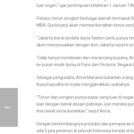
luar negeri,” ujar perempuan kelahiran 1 Januari 19
Pelopor tenun songket berbagai daerah termasuk Be
MBA. Dia berjanji akan memperkenalkan tenun son
“Jakarta ibarat jendela dunia
fashion
perlu punya te
akan menyesuaikan dengan ikon Jakarta seperti on
Tidak hanya mendesain dan merancang busana, An
ke pusat mode dunia di Paris dan Perancis. Negara 
Sebagai pengusaha, Anna Mariana bukanlah orang ba
Kusumayudha ini mulai menggerakkan usahanya.
“Tenun dan songket punya pasar yang luas di nega
kain dengan teknik desain pabrikan, kan mereka punya
kita rawat serta lestarikan,” lanjut Anna.
Dengan berkembangnya produksi dan pemasaran ten
ada 5 juta penenun di seluruh Indonesia berada di