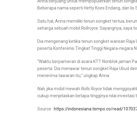
Anna berjuang untuk mempopulerkan tenun songket. 
Beberapa nama seperti Hetty Koes Endang, dan Iis 
Satu hal, Anna memiliki tenun songket tertua, beru
seharga sebuah mobil
Rollroyce
. Sayangnya, saya ti
Dia mengenang ketika tenun songket warisan Raja 
peserta Konferensi Tingkat Tinggi Negara-negara N
“Waktu berpameran di acara KTT Nonblok jaman Pak
peserta. Dia menawar tenun songket Raja Ubud d
menerima tawaran itu,” ungkap Anna.
Nah,
jika mobil mewah
Rolls Royce
tidak menggoyahka
cukup menjelaskan betapa tingginya nilai investasi 
Source :
https://indonesiana.tempo.co/read/10703