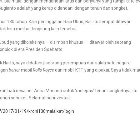
Dia mulai dengan mendandani artis dan penyanyi yang tampil di televi
Sugianto adalah yang kerap didandani dengan tenun dan songket.
mur 130 tahun. Kain peninggalan Raja Ubud, Bali itu sempat ditawar
dak bisa melihat langsung kain tersebut.
Ubud yang dikoleksinya — disimpan khusus — ditawar oleh seorang
onblok di era Presiden Soeharto.
 Harto, saya didatangi seorang perempuan dari salah satu negara
engan
barter
mobil
Rolls Royce
dan mobil KTT yang dipakai. Saya tidak ma
n hati desainer Anna Mariana untuk ‘melepas’ tenun songketnya, itu
tenun songket. Selamat berinvestasi.
7/2017/01/19/kroni100malaikat/login