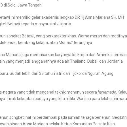
60 di Solo, Jawa Tengah.
tawi ini memiliki gelar akademis lengkap DR Hj Anna Mariana SH, MH
gket Betawi kepada masyarakat Jakarta.
nun songket Betawi, yang berkarakter khas. Warna merah dan motifnya
del-ondel, kembang kelapa, atau Monas,” terangnya.
na Mariana juga memasarkan karyanya ke Eropa dan Amerika, termas
lain yang menjadi langganannya adalah Thailand, Dubai, dan Jordania.
ru. Sudah lebih dari 33 tahun istri dari Tjokorda Ngurah Agung
ra-negara yang tidak mengenal teknik menenun secara
handmade
. Kala
. Inilah kekuatan budaya yang kita miliki. Warisan para leluhur ini har
un songket, hal ini berdampak pada jumlah tenaga penenun. Sedikit
 bawah binaan Anna Mariana selaku Ketua Komunitas Pecinta Kain