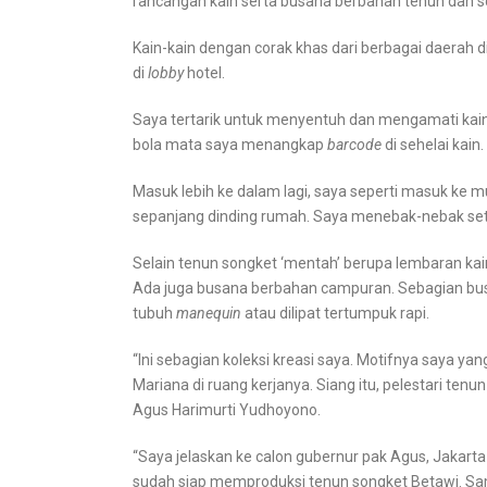
rancangan kain serta busana berbahan tenun dan s
Kain-kain dengan corak khas dari berbagai daerah di
di
lobby
hotel.
Saya tertarik untuk menyentuh dan mengamati kain-k
bola mata saya menangkap
barcode
di sehelai kain.
Masuk lebih ke dalam lagi, saya seperti masuk ke m
sepanjang dinding rumah. Saya menebak-nebak setid
Selain tenun songket ‘mentah’ berupa lembaran kai
Ada juga busana berbahan campuran. Sebagian bu
tubuh
manequin
atau dilipat tertumpuk rapi.
“Ini sebagian koleksi kreasi saya. Motifnya saya ya
Mariana di ruang kerjanya. Siang itu, pelestari ten
Agus Harimurti Yudhoyono.
“Saya jelaskan ke calon gubernur pak Agus, Jakart
sudah siap memproduksi tenun songket Betawi. Sam