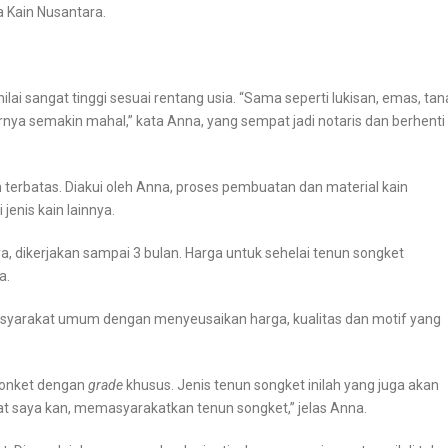
 Kain Nusantara.
ai sangat tinggi sesuai rentang usia. “Sama seperti lukisan, emas, ta
urnya semakin mahal,” kata Anna, yang sempat jadi notaris dan berhenti
 terbatas. Diakui oleh Anna, proses pembuatan dan material kain
jenis kain lainnya.
ya, dikerjakan sampai 3 bulan. Harga untuk sehelai tenun songket
a.
syarakat umum dengan menyeusaikan harga, kualitas dan motif yang
sonket dengan
grade
khusus. Jenis tenun songket inilah yang juga akan
iat saya kan, memasyarakatkan tenun songket,” jelas Anna.