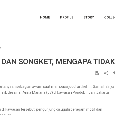
HOME
PROFILE
STORY
COLLE
N DAN SONGKET, MENGAPA TIDAK
pertanyaan sebagian awam saat membaca judul artikel ini. Sama halnya
ilik desainer Anna Mariana (57) di kawasan Pondok Indah, Jakarta
di kawasan tersebut, pengunjung disuguhi beragam motif dan