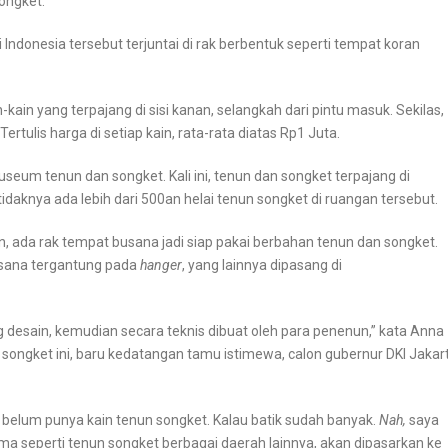
ongket.
 Indonesia tersebut terjuntai di rak berbentuk seperti tempat koran
ain yang terpajang di sisi kanan, selangkah dari pintu masuk. Sekilas,
Tertulis harga di setiap kain, rata-rata diatas Rp1 Juta.
useum tenun dan songket. Kali ini, tenun dan songket terpajang di
aknya ada lebih dari 500an helai tenun songket di ruangan tersebut.
n, ada rak tempat busana jadi siap pakai berbahan tenun dan songket.
sana tergantung pada
hanger
, yang lainnya dipasang di
ng desain, kemudian secara teknis dibuat oleh para penenun,” kata Anna
un songket ini, baru kedatangan tamu istimewa, calon gubernur DKI Jakar
a belum punya kain tenun songket. Kalau batik sudah banyak.
Nah,
saya
a seperti tenun songket berbagai daerah lainnya, akan dipasarkan ke