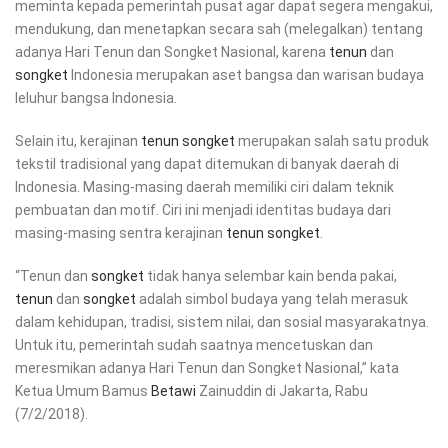
meminta kepada pemerintah pusat agar dapat segera mengakui,
mendukung, dan menetapkan secara sah (melegalkan) tentang
adanya Hari Tenun dan Songket Nasional, karena
tenun
dan
songket
Indonesia merupakan aset bangsa dan warisan budaya
leluhur bangsa Indonesia.
Selain itu, kerajinan
tenun
songket
merupakan salah satu produk
tekstil tradisional yang dapat ditemukan di banyak daerah di
Indonesia. Masing-masing daerah memiliki ciri dalam teknik
pembuatan dan motif. Ciri ini menjadi identitas budaya dari
masing-masing sentra kerajinan
tenun
songket
.
“Tenun dan
songket
tidak hanya selembar kain benda pakai,
tenun
dan
songket
adalah simbol budaya yang telah merasuk
dalam kehidupan, tradisi, sistem nilai, dan sosial masyarakatnya.
Untuk itu, pemerintah sudah saatnya mencetuskan dan
meresmikan adanya Hari Tenun dan Songket Nasional,” kata
Ketua Umum Bamus
Betawi
Zainuddin di Jakarta, Rabu
(7/2/2018).